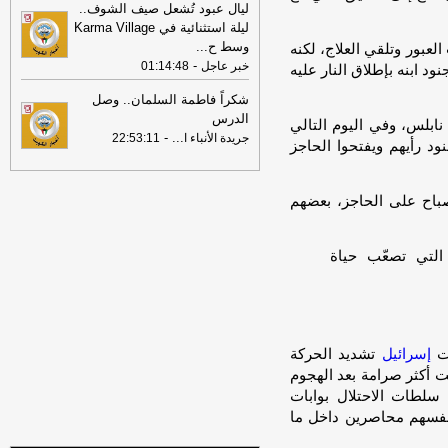
-
جريدة الراي
ليال عبود تُشعل صيف الشوف..
ليلة استثنائية في Karma Village
00:53
المُعلمون الجدد... سنة اختبار
-
وسط ح
...
لعبور وتلقي العلاج، لكنه
جريدة الراي
-
خبر عاجل
01:14:48
د ابنه بإطلاق النار عليه
00:35
عيسى رمضان: «المرزم» يودعنا
شكراً فاطمة السلمان.. وصل
13 الجاري.. و«الكليبين» يبدأ 13 يومًا من
الدرس
الحر والرطوبة
-
كويت نيوز
نابلس، وفي اليوم التالي
-
...
جريدة الأنباء ا
22:53:11
ود رأيهم ويفتحوا الحاجز
00:35
«الكهرباء» تبدأ تنفيذ أعمال تمديد
كابلات الألياف الضوئية في عدد من
المناطق
-
كويت نيوز
باح على الحاجز، بعضهم
00:26
... عودة بطل الـ99
-
جريدة الراي
لتي تصعّب حياة
دت
إسرائيل
تشديد الحركة
كتوبر/تشرين الأول 2023، لكنها باتت أكثر صرامة بعد الهجوم
سلطات الاحتلال بوابات
نحو 25 ألف فلسطيني أنفسهم محاصرين داخل ما