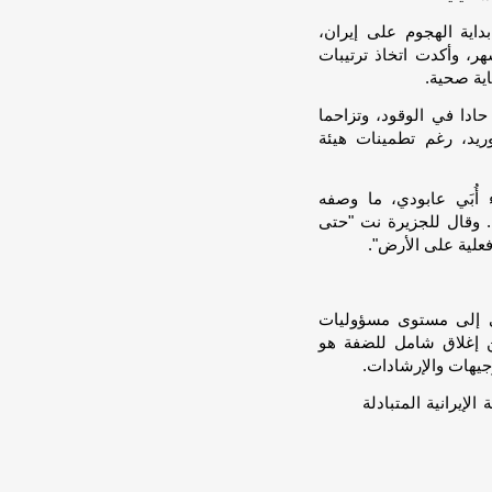
داية الهجوم على إيران،
وفر مخزون من السلع الأساسية يكفي لـ3 أشهر، وأكدت اتخاذ ترتيبات
ية صحية.
ادا في الوقود، وتزاحما
يد، رغم تطمينات هيئة
 أُبَي عابودي، ما وصفه
. وقال للجزيرة نت "حتى
فعلية على الأرض".
ى إلى مستوى مسؤوليات
ن إغلاق شامل للضفة هو
يهات والإرشادات.
لإيرانية المتبادلة