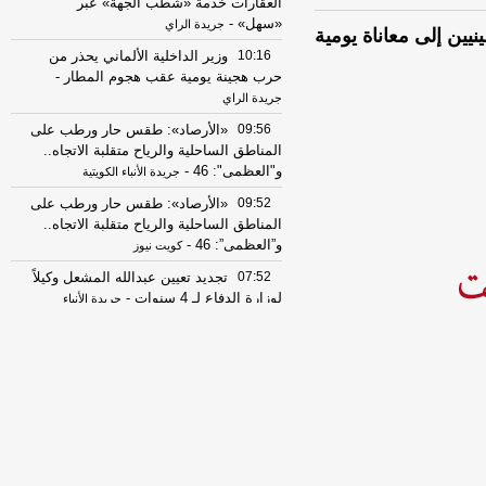
العقارات خدمة «شطب الجهة» عبر
«سهل»
-
جريدة الراي
يين إلى معاناة يومية
10:16
وزير الداخلية الألماني يحذر من
حرب هجينة يومية عقب هجوم المطار
-
جريدة الراي
09:56
«الأرصاد»: طقس حار ورطب على
المناطق الساحلية والرياح متقلبة الاتجاه..
و"العظمى": 46
-
جريدة الأنباء الكويتية
09:52
«الأرصاد»: طقس حار ورطب على
المناطق الساحلية والرياح متقلبة الاتجاه..
و”العظمى”: 46
-
كويت نيوز
07:52
تجديد تعيين عبدالله المشعل وكيلاً
لوزارة الدفاع لـ 4 سنوات
-
جريدة الأنباء
الكويتية
07:52
تجديد تعيين خالد محمد الخالد
وكيل وزارة في ديوان مجلس الوزراء
-
جريدة الأنباء الكويتية
06:47
الحبس مدة لا تقل عن سنة لمن
يزاول نشاطاً اقتصادياً غير مرخص من الجهة
المختصة لحسابه أو مع الغير
-
جريدة الأنباء