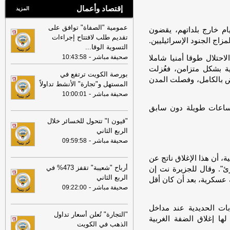
إقتصاد وأعمال
المزيد
عمومية "الصفاة" توافق على
أيام خارج بلداتهم، يقضون
تقديم طلب لافتتاح إجراءات
زاج الجنود الإسرائيليين.
التسوية الوقا
...
-
صحيفة مباشر
10:43:58
لاحتلال طوقا أمنيا شاملا
ية بشكل متزامن، فعُزلت
بورصة الكويت ترتفع في
ض بالكامل، وفصلت المدن
المستهل و"تجارة" الأنشط تداولاً
-
صحيفة مباشر
10:00:01
ق لساعات طويلة دون سابق
"قيون ا" تتحول للخسائر خلال
الربع الثاني
-
صحيفة مباشر
09:59:58
، أن هذا الإغلاق ناتج عن
أرباح "شعيبة" تقفز 473% في
". وقال للجزيرة نت إن
الربع الثاني
الضفة تجاوز 900 حاجز وبوابة عسكرية، بعد أن كان أقل
-
صحيفة مباشر
09:22:00
ات الحديدية عند مداخل
"التجارة" تُعلن أسعار تداول
لها إغلاق الضفة الغربية
الذهب في الكويت