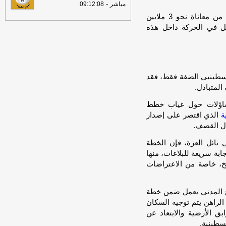
-
مباشر
09:12:08
وزاد هذا التضييق -مع شحّ الإمدادات، لا سيما الوقود- من معاناة نحو 3 ملايين
ل في الحركة داخل هذه
فلسطينيي الضفة فقط، فقد
المتبادل.
تساؤلات حول غياب خطط
ة
الذي اقتصر على إصدار
ال القصف.
نائل العزة، فإن الخطة
بة سريعة للبلاغات، منها
خ، خاصة من الاعتراضات
اع المدني يعمل ضمن خطة
الراهن يتم توجيه السكان
ق الأرضية والابتعاد عن
لسطينية.