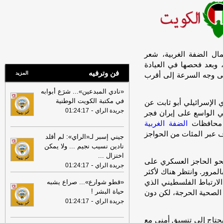
الكويتية
06:12
«الطاقة السعودية»: إخماد حريق
اندلع في منشأة تابعة لمصفاة أرامكو في
جازان دون إصابات
-
جريدة الراي
04:56
تأهيل المعلمين الجدد... من
ل الضفة الغربية، شعر
التدريب إلى التقييم
-
جريدة الراي
 وبعد فحصها في العيادة
فن وترفيه
04:30
تأهيل المعلمين الجدد... من
المزيد
على وجه السرعة إلى أقرب
التدريب إلى التقييم
-
جريدة الراي
«نادي المبدعين»... شرَع أبوابه
02:11
«الصناعة»: إغلاق 19 قسيمة في
في مكتبة الكويت الوطنية
 الإسرائيلي أبو ثابت عن
4 مناطق
-
جريدة الراي
-
جريدة الراي
01:24:17
ي الواسع على إيران فجر
02:10
«تكنولوجيا المعلومات» يعتمد
 محافظات
الضفة الغربية
رسوماً جديدة لتسجيل وتجديد الشركات
ف عبر المئات من الحواجز
جيني إسبر لـ«الراي»: لم أقلد
والمعاهد... بدءاً من 2027
-
جريدة الراي
نادين نسيب نجيم ... ولا يمكن
اختزال
...
02:10
«مكافحة التستر التجاري».. تقنين
نحو الحاجز العسكري على
-
جريدة الراي
01:24:17
بيئة الأنشطة الاقتصادية وضمان الشفافية
مرور. وانتظر هناك لأكثر
والعدالة وتكافؤ الفرص
-
جريدة الراي
 الارتباط الفلسطيني الذي
«قطو شوارع»... صراع يشبه
00:53
... عودة بطل الـ99
-
جريدة الراي
حياة البشر !
 الصحية الحرجة، لكن دون
-
جريدة الراي
01:24:17
00:53
وزير الثقافة السوري: سعاد
الصباح كتبت بالكلمات ما عجز عنه الرصاص
ج أصبح يحتاج إلى تنسيق أمني مع