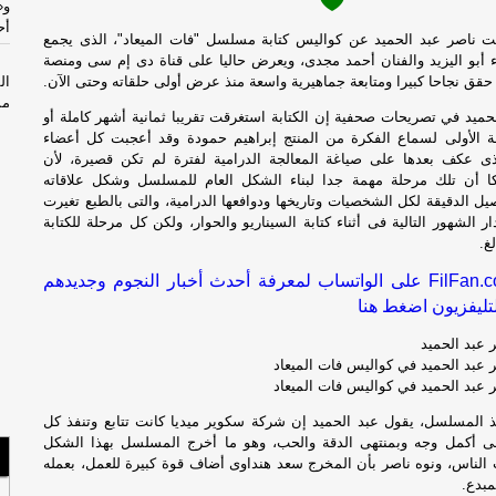
و«
أح
 ناصر عبد الحميد عن كواليس كتابة مسلسل "فات الميعاد"، الذى يجمع
ء أبو اليزيد والفنان أحمد مجدى، ويعرض حاليا على قناة دى إم سى ومنصة
قق نجاحا كبيرا ومتابعة جماهيرية واسعة منذ عرض أولى حلقاته وحتى الآن.
مس
حميد في تصريحات صحفية إن الكتابة استغرقت تقريبا ثمانية أشهر كاملة أو
ظة الأولى لسماع الفكرة من المنتج إبراهيم حمودة وقد أعجبت كل أعضاء
ال
لذى عكف بعدها على صياغة المعالجة الدرامية لفترة لم تكن قصيرة، لأن
ا أن تلك مرحلة مهمة جدا لبناء الشكل العام للمسلسل وشكل علاقاته
جري
صيل الدقيقة لكل الشخصيات وتاريخها ودوافعها الدرامية، والتى بالطبع تغيرت
الشهور التالية فى أثناء كتابة السيناريو والحوار، ولكن كل مرحلة للكتابة
با
غ.
ال
تابعوا قناة FilFan.com على الواتساب لمعرفة أحدث أخبار النجوم وجديدهم
تليفزيون اضغط هنا
هج
جر
 عبد الحميد
 عبد الحميد في كواليس فات الميعاد
عق
 عبد الحميد في كواليس فات الميعاد
 المسلسل، يقول عبد الحميد إن شركة سكوير ميديا كانت تتابع وتنفذ كل
كب
ى أكمل وجه وبمنتهى الدقة والحب، وهو ما أخرج المسلسل بهذا الشكل
جري
 الناس، ونوه ناصر بأن المخرج سعد هنداوى أضاف قوة كبيرة للعمل، بعمله
مبدع.