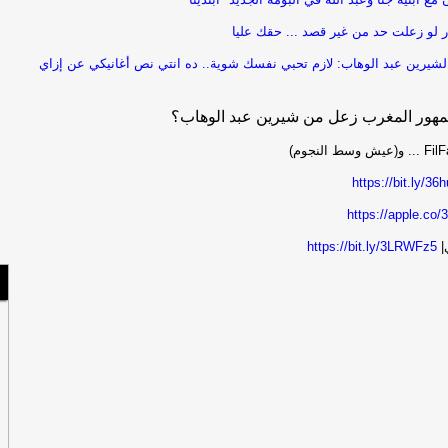
اع
تض
ر لو زعلت حد من غير قصد ... حقك عليا
شيرين عبد الوهاب: لازم تحبي نفسك شوية.. ده انتي نص أغانيكي عن إزاي
اع
تض
 جمهور المغرب زعل من شيرين عبد الوهاب؟
https://bit.ly/36
https://apple.co/
|
https://bit.ly/3LRWFz5