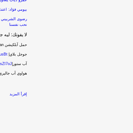
بيومي فؤاد: اعتذ
رضوى الشربيني ل
نحب نفسنا
لا يفوتك: ليه
حمل آبلكيشن FilFan ... و(عيش وسط النجوم)
جوجل بلاي|
husBt
آب ستور|
3sZI7oJ
هواوي آب جاليري
إقرأ المزيد