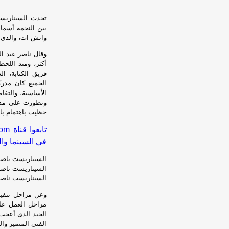
تحدث السيناريست
بين النجمة أسما
واتش ات، والذى ح
وقال ناصر عبد ال
أكثر، ومنذ اللح
فريق الكتابة، ا
الجميع كان مدرك
الأساسية، والتفا
وتطورت على مدار 
حظيت باهتمام بال
في السينما وال
السيناريست ناصر
السيناريست ناصر
السيناريست ناصر
وعن مراحل تنفيذ
مراحل العمل عل
الجيد الذى أعجب
الفنى المتميز وال