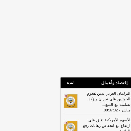
تداءات ميليشيا الحوثي على نجران وتؤكد
امنها المطلق مع السعودية
-
جريدة الراي
16:05
الكويت تدين وتستنكر بشدة
تداءات ميليشيا الحوثي على نجران وتؤكد
امنها المطلق مع السعودية
-
جريدة الراي
إقتصاد وأعمال
المزيد
البرلمان العربي يدين هجوم
الحوثيين على نجران ويؤكد
تضامنه مع السع
...
-
مباشر
00:37:02
الأسهم الأمريكية تغلق على
ارتفاع مع انخفاض رهانات رفع