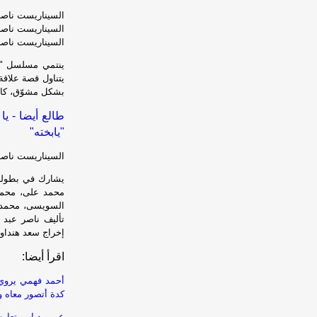
السيناريست ناصر
السيناريست ناصر
السيناريست ناصر
يتناول قصة علاق
بشكل مشوّق، كاش
طالع أيضا - يا
"يابخته"
السيناريست ناصر
يشارك في بطولة 
محمد على، محمد
السويسى، محمد أ
تأليف ناصر عبد 
إخراج سعد هنداو
اقرأ أيضا:
أحمد فهمي يروي 
كدة أتصور معاه و
عمرو دياب يتعاون 