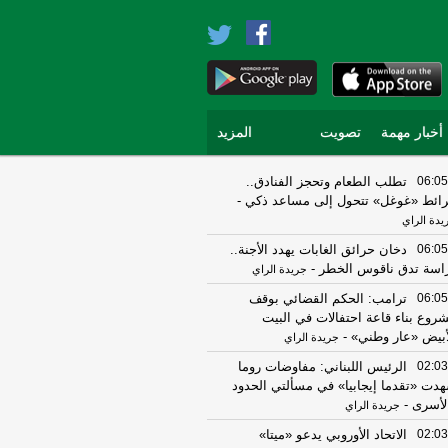
أخبار مهمة
تصويت
المزيد
06:05
تطلب الطعام وتحجز الفنادق..
ائط «غوغل» تتحول إلى مساعد ذكي
-
يدة الراي
06:05
دخان حرائق الغابات يهدد الأجنة..
اسة تدق ناقوس الخطر
-
جريدة الراي
06:05
ترامب: الحكم القضائي بوقف
روع بناء قاعة احتفالات في البيت
أبيض «عار وطني»
-
جريدة الراي
02:03
الرئيس اللبناني: مفاوضات روما
دت «تقدما إيجابيا» في مسألتي الحدود
لأسرى
-
جريدة الراي
02:03
الاتحاد الأوروبي يدعو «ميتا»