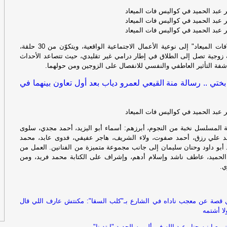
دي
 عبد الحميد في كواليس فات الميعاد
 عبد الحميد في كواليس فات الميعاد
 عبد الحميد في كواليس فات الميعاد
ضع
ينتمي مسلسل "فات الميعاد" إلى نوعية الأعمال الاجتماعية الواقعية، ويتكوّن من 30 حلقة،
ة زوجية تصل إلى الطلاق في إطار درامي غير تقليدي، حيث تتصاعد الأحداث
لل
فة التأثير العاطفي والنفسي للانفصال على الزوجين ومن حولهما.
تم
جر
 بختي .. رسالة منة القيعي لعمرو دياب بعد أول تعاون بينهما في
رك
 عبد الحميد في كواليس فات الميعاد
رك
المسلسل نخبة من النجوم، أبرزهم: أسماء أبو اليزيد، أحمد مجدي، سلوى
الأ
 علي رزق، أحمد صفوت، ولاء الشريف، هاجر عفيفي، فدوى عابد، محمد
بو داود وحنان سليمان إلى جانب مجموعة متميزة من الفنانين. العمل من
الحميد، عاطف ناشد وإسلام أدهم، وإشراف على الكتابة محمد فريد، ومن
ال
ي.
ال
يق
قصة عن معجب ناداه في الشارع بـ"كلب السقا": مكنتش عارف اللي قال
جه
لا أشتمه
مع ابنيه جنا وعبد الله في ألبومه الجديد "ابتدينا"