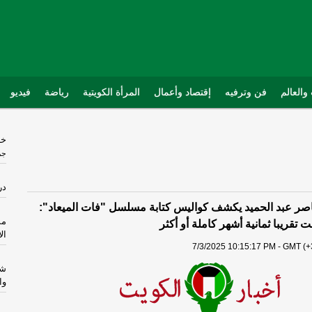
والعالم
فن وترفيه
إقتصاد وأعمال
المرأة الكويتية
رياضة
فيديو
خر
جر
در
صر عبد الحميد يكشف كواليس كتابة مسلسل "فات الميعاد":
مش
 تقريبا ثمانية أشهر كاملة أو أكثر
ال
7/3/2025 10:15:17 PM - GMT (+
شه
وا