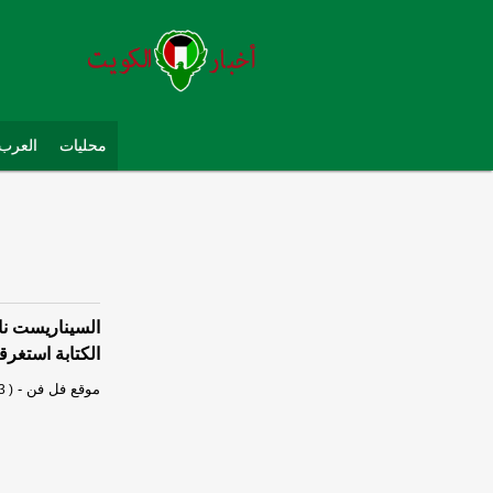
محليات
العرب 
السيناريست نا
الكتابة استغرقت
موقع فل فن
-
3 )