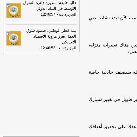
عقوبات جديدة على روسيا
-
جريدة الراي
داليا خليفة.. مديرة دائرة الشرق
الأوسط في البنك الدولي
20:40
إحباط تهريب أكثر من 4255 حبة
-
الجزيرة.نت
12:46:57
كبتاجون مخدرة مع مسافر قادم من سوريا
-
سب الآن لبدء نشاط بدني
جريدة الأنباء الكويتية
18:46
بنك قطر الوطني: صمود سوق
سمو أمير البلاد يهنئ رئيس كوت
العمل يعزز مرونة الاقتصاد
ديفوار بذكرى الاستقلال لبلاده
-
كويت نيوز
الأمريكي
ر، هناك تغييرات منزلية
17:57
الذهب عند ذروة 7 أسابيع بفعل
-
الجزيرة.نت
12:46:53
فضل.
ضعف بيانات الوظائف الأميركية
-
جريدة الراي
17:57
وكيل الخارجية السعودية
للدبلوماسية: اتفاقية الدفاع المشترك لا
عله سيضيف جاذبية خاصة
تمثل أي توجه لبناء محور أو تكتل طائفي
-
جريدة الراي
كير طويل في تغيير مسارك
اعدك على تحقيق أهدافك