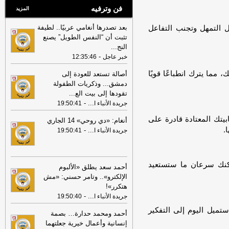
فن وترفيه
المزيد
بعد تصدرها أنغامي عربيًا.. لطيفة
 التمهل وتجنب التفاعل
تثبت أن “النفس الطويل” يصنع
النج
...
-
خبر عاجل
12:35:46
ما يترك انطباعًا قويًا
أصالة تستعد للعودة إلى
دمشق... وذكريات الطفولة
تقودها إلى بيت الع
...
-
...
جريدة الأنباء ا
19:50:41
ابيتك المعتادة قادرة على
أنغام: «دي روحي» 14 الجاري
.
-
...
جريدة الأنباء ا
19:50:41
لكنك سرعان ما ستستعيد
أحمد سعد يطلق «الألبوم
الإلكترو».. وتامر حسني: «مش
هتكرر»!
-
...
جريدة الأنباء ا
19:50:40
تميل اليوم إلى التفكير
أحمد ومحمد حدارة… بصمة
إنسانية وأعمال خيرية جعلتهما