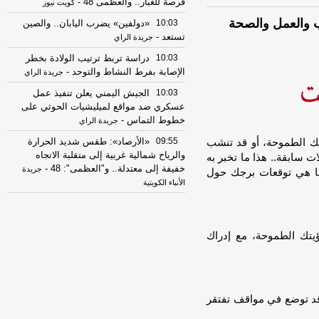
فرصة للغبار.. والعظمى 48
-
كويت نيوز
10:03
«دولفين» يضرب اليابان.. والصين
تستعد
-
جريدة الراي
10:03
دراسة تربط ترتيب الولادة بخطر
الإصابة بفرط النشاط والتوحد
-
جريدة الراي
10:03
الجيش اليمني يعلن تنفيذ عمل
عسكري ضد مواقع لميليشيات الحوثي على
خطوط التماس
-
جريدة الراي
09:55
«الأرصاد»: طقس شديد الحرارة
يتك الطموحة، أو قد تنشب
والرياح شمالية غربية إلى متقلبة الاتجاه
 سابقة.. هذا ما تخبر به
خفيفة إلى معتدلة.. و"العظمى": 48
-
جريدة
ما هي توقعات برجك حول
الأنباء الكويتية
06:05
تطلب الطعام وتحجز الفنادق..
خرائط «غوغل» تتحول إلى مساعد ذكي
-
جريدة الراي
ؤيتك الطموحة، مع إدراك
06:05
دخان حرائق الغابات يهدد الأجنة..
دراسة تدق ناقوس الخطر
-
جريدة الراي
06:05
ترامب: الحكم القضائي بوقف
قد توضع في مواقف تفتقر
مشروع بناء قاعة احتفالات في البيت
الأبيض «عار وطني»
-
جريدة الراي