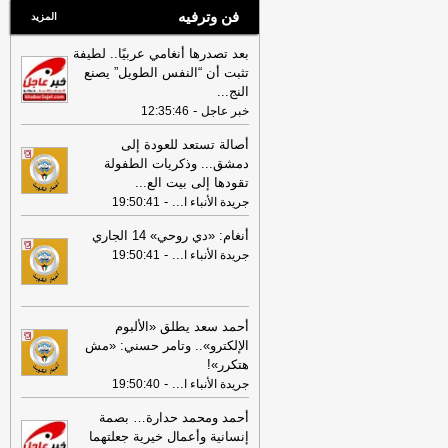
فن وترفيه
المزيد
بعد تصدرها أنغامي عربيًا.. لطيفة
تثبت أن “النفس الطويل” يصنع
النج
...
-
خبر عاجل
12:35:46
أصالة تستعد للعودة إلى
دمشق... وذكريات الطفولة
تقودها إلى بيت الع
...
-
...
جريدة الأنباء ا
19:50:41
أنغام: «دي روحي» 14 الجاري
-
...
جريدة الأنباء ا
19:50:41
أحمد سعد يطلق «الألبوم
الإلكترو».. وتامر حسني: «مش
هتكرر»!
-
...
جريدة الأنباء ا
19:50:40
أحمد ومحمد حدارة… بصمة
إنسانية وأعمال خيرية جعلتهما