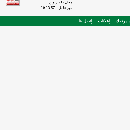
محل تقدير واح
...
-
خبر عاجل
19:13:57
موقعك
إعلانات
إتصل بنا