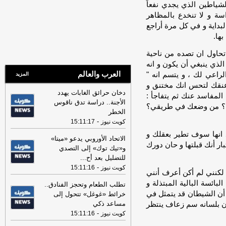
والرياح شمالية غربية إلى متقلبة الاتجاه
شياطين الذي يجدي نفعاً
خفيفة إلى معتدلة.. و"العظمى": 48
-
جريدة
اسة و لا تنخدع بالمظاهر
الأنباء الكويتية
لبداية و في كل مرة أراجع
ها.
06:05
تطلب الطعام وتحجز الفنادق..
خرائط «غوغل» تتحول إلى مساعد ذكي
-
 تحاول ان تصده من ناحية
جريدة الراي
الذي ينبغي أن يكون و انه
06:05
دخان حرائق الغابات يهدد الأجنة..
العرب والعالم
راعي لك ، و يتسم انه "
المزيد
دراسة تدق ناقوس الخطر
-
جريدة الراي
 عنقك لتحس انك مختنق و
دخان حرائق الغابات يهدد
06:05
ترامب: الحكم القضائي بوقف
المفاسد عنك ثم يتفاجأ :
الأجنة.. دراسة تدق ناقوس
مشروع بناء قاعة احتفالات في البيت
اليك؟ من وضعك في طريقي؟
الخطر
الأبيض «عار وطني»
-
جريدة الراي
-
كويت نيوز
15:11:17
02:03
الرئيس اللبناني: مفاوضات روما
د انها سوف تطير بعقلك و
الاتحاد الأوروبي يدعو «ميتا»
شهدت «تقدما إيجابيا» في مسألتي الحدود
 أنك قبلتها و حان دورك
و«تيك توك» إلى التصدي
والأسرى
-
جريدة الراي
للتضليل بعد أح
...
02:03
الاتحاد الأوروبي يدعو «ميتا»
-
كويت نيوز
15:11:16
لكنني لم أكن أعرف أنني
و«تيك توك» إلى التصدي للتضليل بعد
بائسة البالية المبتذلة و
أحداث سبتة
-
جريدة الراي
تطلب الطعام وتحجز الفنادق..
 أن الشيطان قد يتمثل في
خرائط «غوغل» تتحول إلى
02:03
«فيتش» تؤكد التصنيف الائتماني
مساعد ذكي
كون بلسانه سم زعاف ينتظر
السيادي للكويت عند «AA-» مع نظرة
-
كويت نيوز
15:11:16
مستقبلية مستقرة
-
جريدة الراي