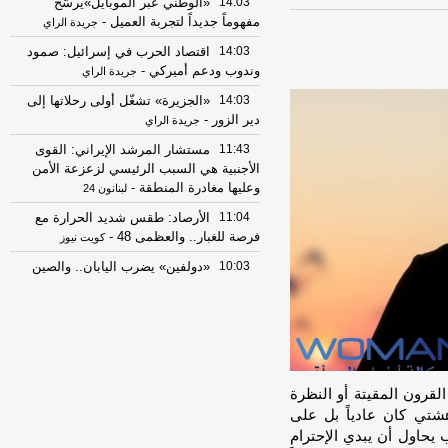
14:03
«الوطني عبر الموبايل»يرسّخ
مفهوماً جديداً لتجربة العميل
-
جريدة الراي
14:03
اقتصاد الحرب في إسرائيل: صمود
وندوب ودعم أميركي
-
جريدة الراي
14:03
«الجزيرة» تشغّل أولى رحلاتها إلى
دير الزور
-
جريدة الراي
11:43
مستشار المرشد الإيراني: القوى
الأجنبية هي السبب الرئيسي لزعزعة الأمن
وعليها مغادرة المنطقة
-
لبنانون 24
11:04
الأرصاد: طقس شديد الحرارة مع
فرصة للغبار.. والعظمى 48
-
كويت نيوز
10:03
«دولفين» يضرب اليابان.. والصين
تستعد
-
جريدة الراي
10:03
دراسة تربط ترتيب الولادة بخطر
الإصابة بفرط النشاط والتوحد
-
جريدة الراي
10:03
الجيش اليمني يعلن تنفيذ عمل
عسكري ضد مواقع لميليشيات الحوثي على
قرون المقيتة أو النظرة
خطوط التماس
-
جريدة الراي
دهشتي كان عادياً بل على
09:55
«الأرصاد»: طقس شديد الحرارة
اب يحاول أن يبدي الإحترام