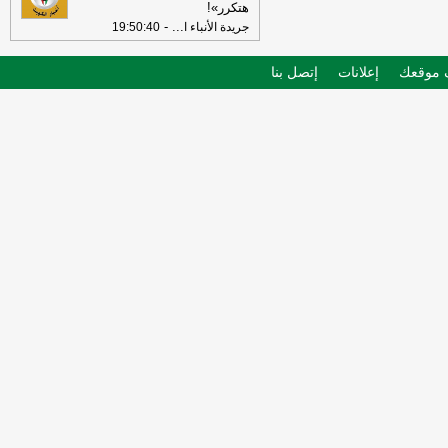
هتكرر»!
-
...
جريدة الأنباء ا
19:50:40
موقعك
إعلانات
إتصل بنا