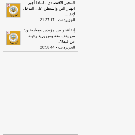
المخبر الاقتصادي.. لماذا أجبر
الجهات العاملة في المنافذ والجزر
-
جريدة
انهيار الين واشنطن على التدخل
الراي
لإنقا
...
16:41
الحرس الثوري: إعادة فتح مضيق
-
الجزيرة.نت
21:27:17
هرمز لا ترتبط بمفاوضات إيران وسلطنة
عُمان
-
صحيفة عاجل الإلكترونية
إنفانتينو بين مؤيدين ومعارضين:
من يقف معه ومن يريد رحيله
16:38
الكويت تدين الاعتداء الإيراني
عن فيفا؟
...
الآثم على إحدى الناقلات التابعة لشركة
-
الجزيرة.نت
20:58:44
«أدنوك»: تهديد مباشر لأمن الملاحة البحرية
-
جريدة الأنباء الكويتية
16:22
الكويت تدين الاعتداء الإيراني
الآثم على إحدى الناقلات الإماراتية أثناء
عبورها مضيق هرمز
-
جريدة الراي
16:22
اليوسف تفقد «كُبّر» و«قاروه»
و«أم المرادم»: تعزيز التنسيق والتكامل بين
الجهات العاملة في المنافذ والجزر
-
جريدة
الراي
15:56
النائب الأول: تطوير المراكز
والمنشآت البحرية ورفع جاهزيتها أولوية
لتعزيز أمن وسلامة الحدود البحرية
-
جريدة
الأنباء الكويتية