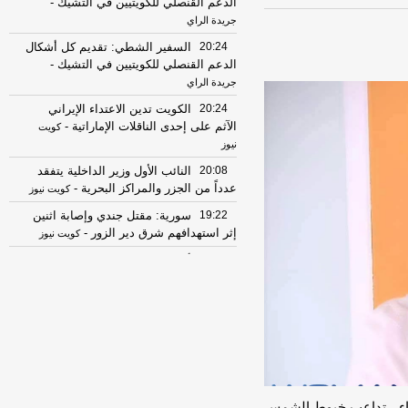
الدعم القنصلي للكويتيين في التشيك
-
جريدة الراي
20:24
السفير الشطي: تقديم كل أشكال
الدعم القنصلي للكويتيين في التشيك
-
جريدة الراي
20:24
الكويت تدين الاعتداء الإيراني
الآثم على إحدى الناقلات الإماراتية
-
كويت
نيوز
20:08
النائب الأول وزير الداخلية يتفقد
عدداً من الجزر والمراكز البحرية
-
كويت نيوز
19:22
سورية: مقتل جندي وإصابة اثنين
إثر ‏استهدافهم شرق دير الزور
-
كويت نيوز
18:05
أمين الجامعة العربية يستنكر
استهداف ناقلة نفط إماراتية في مضيق
هرمز
-
جريدة الراي
18:05
السفير الشطي: تقديم كل أشكال
الدعم القنصلي للكويتيين في التشيك
-
جريدة الراي
18:05
البحرين تدين الاعتداء الإيراني
الغادر على ناقلة نفط إماراتية في مضيق
ماء ، تداعب خيوط الشمس