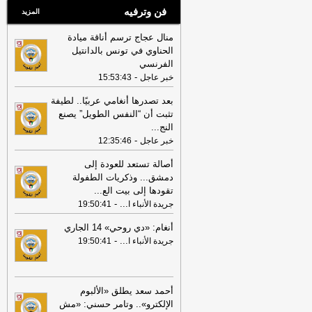
فن وترفيه
المزيد
منال عجاج ترسم أناقة ميادة
الحناوي في تونس بالدانتيل
الفرنسي
-
خبر عاجل
15:53:43
بعد تصدرها أنغامي عربيًا.. لطيفة
تثبت أن “النفس الطويل” يصنع
النج
...
-
خبر عاجل
12:35:46
أصالة تستعد للعودة إلى
دمشق... وذكريات الطفولة
تقودها إلى بيت الع
...
-
...
جريدة الأنباء ا
19:50:41
أنغام: «دي روحي» 14 الجاري
-
...
جريدة الأنباء ا
19:50:41
أحمد سعد يطلق «الألبوم
الإلكترو».. وتامر حسني: «مش