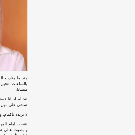
منذ ما يقارب الش
بالساعات تتخيل
منسابا.
تتخيله احيانا ف
تمشي على مهل.
لا تريده بأكمام، و
تنتصب امام المرأ
و بصوت عالى ترد