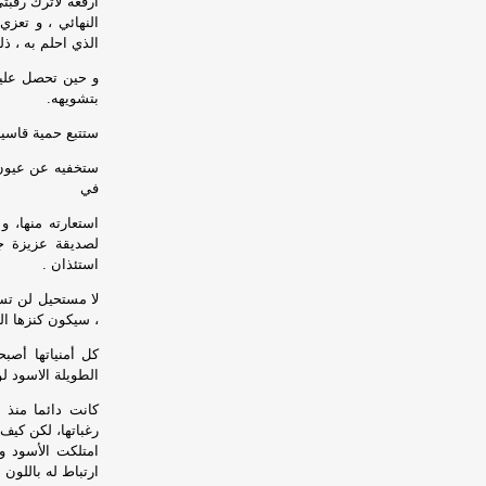
ارفعه لأترك رقبت
النهائي ، و تعز
الذي احلم به ، ذ
و حين تحصل عليه
بتشويهه.
ستتبع حمية قاسية
ستخفيه عن عيون 
في
استعارته منها، 
لصديقة عزيزة جد
استئذان .
لا مستحيل لن تسمح
، سيكون كنزها الو
كل أمنياتها أصب
الطويلة الاسود لو
كانت دائما منذ 
رغباتها، لكن كيف
امتلكت الأسود 
ارتباط له باللون 