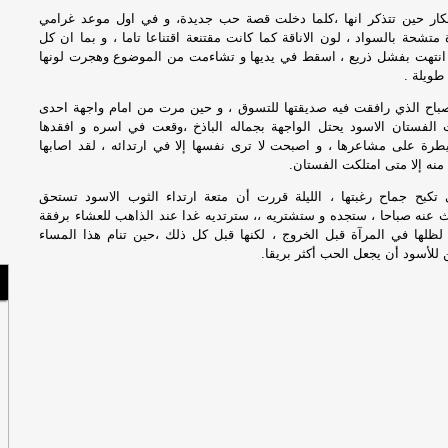
فكار حين تتذكر انها ،كلما دخلت قصة حب جديدة، و في اول موعد غرامي
مي
تشحة بالسواد ، لون الاناقة كما كانت مقتنعة اقتناعا تاما ، و بما ان كل
صا
انتهت بفشل ذريع ، اسقط في يديها و تشاءمت من الموضوع وهجرت لونها
جري
طويلة .
لصباح الذي رافقت فيه صديقتها للتسوق ، و حين مرت من امام واجهة احدى
ال
الفستان الاسود يحتل الواجهة بجماله الباذخ ،وقعت في اسره و افقدها
كو
طرة على مشاعرها ، و اصبحت لا ترى نفسها إلا في ارتدائه ، لقد اصابها
منه إلا متى امتلكت الفستان.
كبح جماح رغبتها ، الليلة قررت أن متعة ارتداء الثوب الاسود تستحق
 عنه صباحا ، ستجده و ستشتريه ،، سترتديه غدا عند الذاهب للعشاء برفقة
 لظلها في المرآة قبل الخروج ، لكنها قبل كل ذلك ،حين تنام هذا المساء
 للأسود أن يجعل الحب أكثر بريقا.