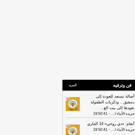
14:47
الكويت تدين وتستنكر اعتداءات
ليشيا الحوثي على منطقة نجران: انتهاك
رخ لسيادة السعودية وسلامة أراضيها
-
دة الأنباء الكويتية
14:32
«الأشغال» و«نفط الكويت» تبحثان
تعاون المشترك لدعم المشاريع التنموية
-
يت نيوز
فن وترفيه
المزيد
أصالة تستعد للعودة إلى
دمشق... وذكريات الطفولة
تقودها إلى بيت الع
...
-
...
جريدة الأنباء ا
19:50:41
أنغام: «دي روحي» 14 الجاري
-
...
جريدة الأنباء ا
19:50:41