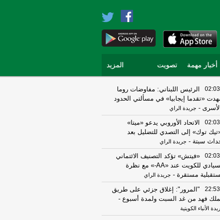
أخبار مهمة
تصويت
المزيد
02:03
الرئيس اللبناني: مفاوضات روما
دت «تقدما إيجابيا» في مسألتي الحدود
لأسرى
-
جريدة الراي
02:03
الاتحاد الأوروبي يدعو «ميتا»
تيك توك» إلى التصدي للتضليل بعد
داث سبتة
-
جريدة الراي
02:03
«فيتش» تؤكد التصنيف الائتماني
السيادي للكويت عند «AA-» مع نظرة
تقبلية مستقرة
-
جريدة الراي
22:53
"المرور": إغلاق جزئي على طريق
ملك فهد من غد السبت ولمدة أسبوع
-
دة الأنباء الكويتية