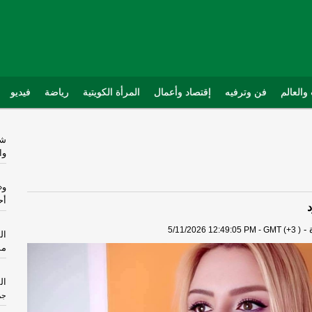
والعالم
فن وترفيه
إقتصاد وأعمال
المرأة الكويتية
رياضة
فيديو
شه
وا
و«
أح
د
-
5/11/2026 12:49:05 PM - GMT (+3 )
مس
ال
جري