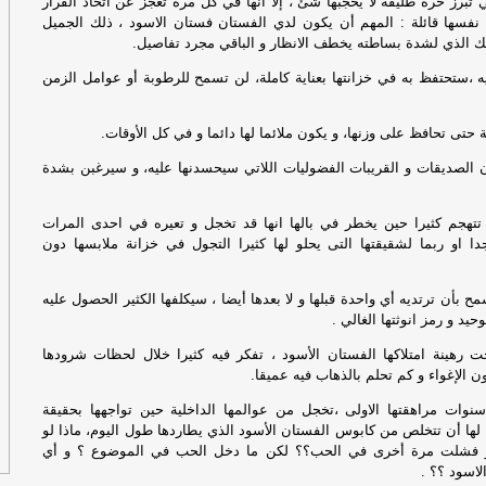
ي تبرز حرة طليقة لا يحجبها شئ ، إلا انها في كل مرة تعجز عن اتخاذ القرار
رك
ي نفسها قائلة : المهم أن يكون لدي الفستان فستان الاسود ، ذلك الجميل
لك الذي لشدة بساطته يخطف الانظار و الباقي مجرد تفاصيل.
رك
 ،ستحتفظ به في خزانتها بعناية كاملة، لن تسمح للرطوبة أو عوامل الزمن
الأ
 حتى تحافظ على وزنها، و يكون ملائما لها دائما و في كل الأوقات.
ال
ال
الصديقات و القريبات الفضوليات اللاتي سيحسدنها عليه، و سيرغبن بشدة
يق
و تتهجم كثيرا حين يخطر في بالها انها قد تخجل و تعيره في احدى المرات
جه
ا او ربما لشقيقتها التى يحلو لها كثيرا التجول في خزانة ملابسها دون
اع
 بأن ترتديه أي واحدة قبلها و لا بعدها أيضا ، سيكلفها الكثير الحصول عليه
تض
حيد و رمز انوثتها الغالي .
حت رهينة امتلاكها الفستان الأسود ، تفكر فيه كثيرا خلال لحظات شرودها
اع
ن الإغواء و كم تحلم بالذهاب فيه عميقا.
تض
سنوات مراهقتها الاولى ،تخجل من عوالمها الداخلية حين تواجهها بحقيقة
 لها أن تتخلص من كابوس الفستان الأسود الذي يطاردها طول اليوم، ماذا لو
ال
و فشلت مرة أخرى في الحب؟؟ لكن ما دخل الحب في الموضوع ؟ و أي
لت
الاسود ؟؟ .