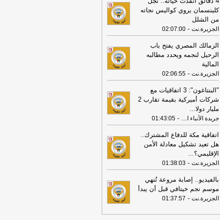
4 دقائق أنقذت حياته.. نجل
اب في جرمانا السورية
-
جريدة الراي
كلينسمان يروي كواليس نجاته
من الشلل
16:53
الكويت تدين وتستنكر تفجير حافلة
-
الجزيرة.نت
02:07:00
اب في مدينة جرمانا السورية
-
جريدة
نباء الكويتية
الزمالك المصري يفتح باب
الرحيل لنجمه ويحدد مطالبه
16:53
وزير التربية يصدر قراراً بإلغاء
المالية
ترخيص التعليمي للمدرسة الإيرانية
-
الجزيرة.نت
خاصة وإغلاقها
-
02:06:55
جريدة الأنباء الكويتية
16:53
فريق خبراء من الكويت و7 دول
"البنتاغون": 3 اتفاقيات مع
ر خريطة عمل لتعزيز دور الشباب في
شركات أميركية بقيمة تقارب 2
ود التنمية والسلام
-
جريدة الأنباء الكويتية
مليار دولا
...
-
...
جريدة الأنباء ا
01:43:05
16:32
الكويت تدين وتستنكر بشدة
تداءات ميليشيا الحوثي على نجران وتؤكد
اتفاقية مكة للدفاع المشترك..
امنها المطلق مع السعودية
-
جريدة الراي
هل تعيد تشكيل معادلة الأمن
الإقليمي؟
...
16:05
الكويت تدين وتستنكر بشدة
-
الجزيرة.نت
01:38:03
تداءات ميليشيا الحوثي على نجران وتؤكد
امنها المطلق مع السعودية
-
جريدة الراي
بالفيديو.. إصابة مروعة تُنهي
15:34
موسم نجم خيتافي قبل أن يبدأ
سفيرنا بالمملكة المتحدة: دعم
-
شباب في المبادرات التعليمية والثقافية
الجزيرة.نت
01:37:57
عزيز مهاراتهم القيادية
-
كويت نيوز