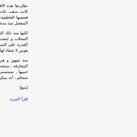
تطاردها هذه الا
كانت تذهب عادة م
قصصها العاطفية 
المفضل منذ مدة 
لكنها منذ ذلك ا
المحلات و لمحت 
القدرة على السي
هوس لا شفاء لها 
منذ شهور و هي ت
المجازفة ، ستبحث
حبيبها ، ستبتسم
ستحلم ، أنه يمكن
(يتبع)
إقرأ المزيد