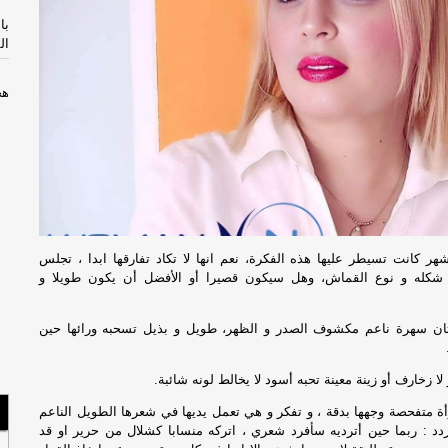
با
ال
هج
جر
عق
كب
جري
هر كانت تسيطر عليها هذه الفكرة، نعم انها لا تكاد تفارقها ابدا ، تجلس
 شكله و نوع القماش، وهل سيكون قصيرا أو الأفضل أن يكون طويلا و
دي
ضع
ستان سهرة ناعم مكشوف الصدر و الظهر، طويل و بذيل تسحبه ورائها حين
لل
 لا زخارف أو زينة معينة تحبه أسود لا يخالط لونه شائبة.
تم
ة متفحصة وجهها بدقة ، و تفكر و هي تعمل يديها في شعرها الطويل الناعم
جر
د : ربما حين أترديه سأفرد شعري ، اتركه منسابا كشلال من حرير او قد